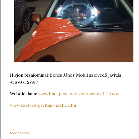
Hívjon bizalommal! Bencs János Mobil szélvédő javítás
+36707557917
Weboldalaim:
www.budapest-szelvedojavitas0-24.com
www.szelvedojavitas-hazhoz.hu
Megosztás