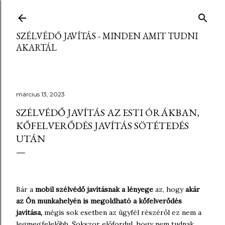
Ugrás a fő tartalomra
SZÉLVÉDŐ JAVÍTÁS - MINDEN AMIT TUDNI
AKARTÁL
március 13, 2023
SZÉLVÉDŐ JAVÍTÁS AZ ESTI ÓRÁKBAN,
KŐFELVERŐDÉS JAVÍTÁS SÖTÉTEDÉS
UTÁN
Bár a
mobil szélvédő javításnak a lényege
az, hogy
akár
az Ön munkahelyén is megoldható a kőfelverődés
javítása,
mégis sok esetben az ügyfél részéről ez nem a
legmegfelelőbb. Sokszor előfordul, hogy nem tudnak