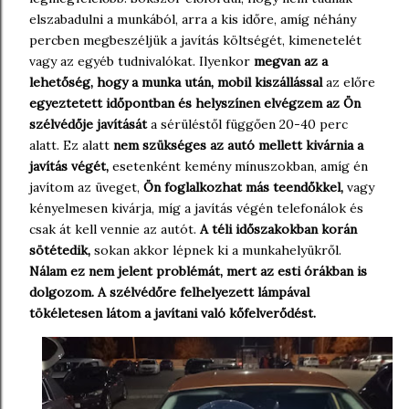
elszabadulni a munkából, arra a kis időre, amíg néhány
percben megbeszéljük a javítás költségét, kimenetelét
vagy az egyéb tudnivalókat. Ilyenkor
megvan az a
lehetőség, hogy a munka után,
mobil kiszállással
az előre
egyeztetett időpontban és helyszínen elvégzem az Ön
szélvédője javítását
a sérüléstől függően 20-40 perc
alatt. Ez alatt
nem szükséges az autó mellett kivárnia a
javítás végét,
esetenként kemény mínuszokban, amíg én
javítom az üveget,
Ön foglalkozhat más teendőkkel,
vagy
kényelmesen kivárja, míg a javítás végén telefonálok és
csak át kell vennie az autót.
A téli időszakokban korán
sötétedik,
sokan akkor lépnek ki a munkahelyükről.
Nálam ez nem jelent problémát, mert az esti órákban is
dolgozom. A szélvédőre felhelyezett lámpával
tökéletesen látom a javítani való kőfelverődést.